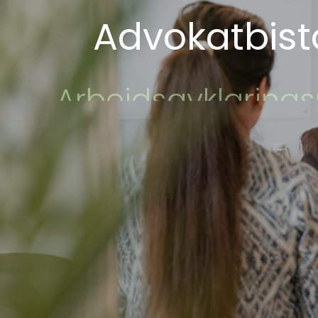
Advokatbis
Sykepenge