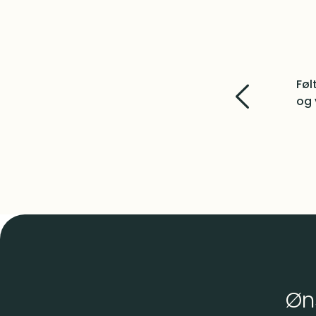
Gru
bes
Øn