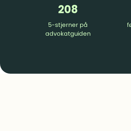
208
5-stjerner på
f
advokatguiden