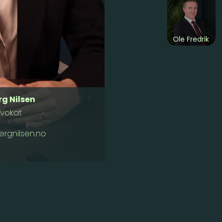
Ole Fredrik
g Nilsen
dvokat
gnilsen.no