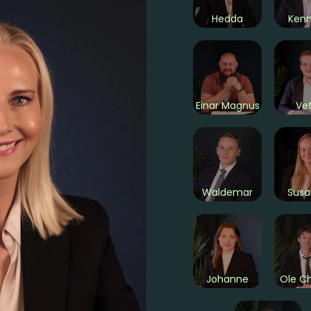
Hedda
Ken
Einar Magnus
Vet
Waldemar
Sus
Johanne
Ole Ch