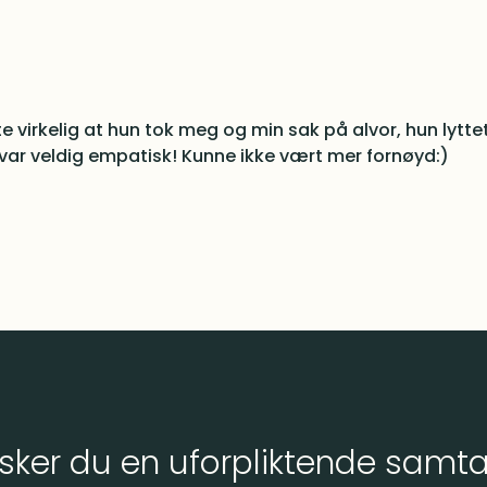
ndig prosess, rask gjennomføring og kompetanse som
t mulig resultat i min sak. Kan varmt anbefales!
sker du en uforpliktende samta