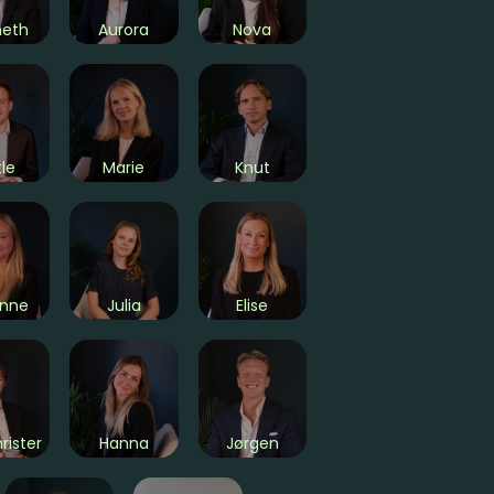
neth
Aurora
Nova
le
Marie
Knut
anne
Julia
Elise
rister
Hanna
Jørgen