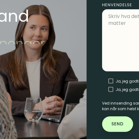
HENVENDELSE
tand
r
Ja, jeg god
Ja, jeg godt
Ved innsending sam
kan når som helst ka