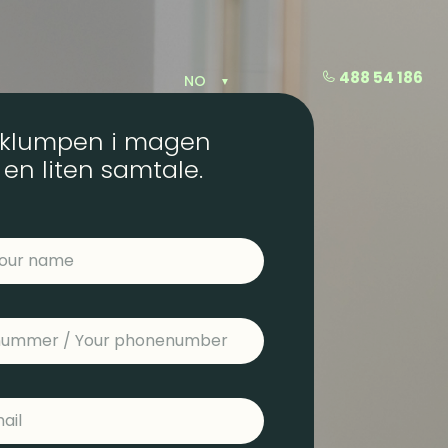
488 54 186
NO
▼
 klumpen i magen
en liten samtale.