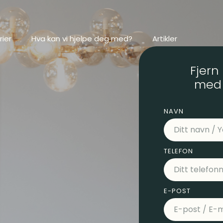
ier
Hva kan vi hjelpe deg med?
Artikler
Fjern
med 
NAVN
TELEFON
E-POST