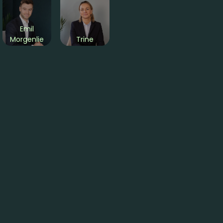
Emil
Morgenlie
Trine