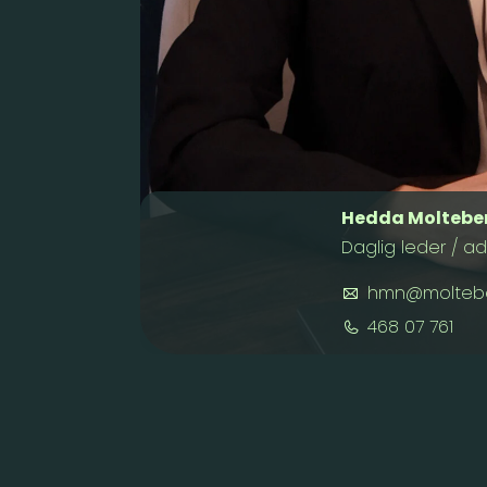
Hedda Molteber
Daglig leder / a
hmn@molteber
468 07 761