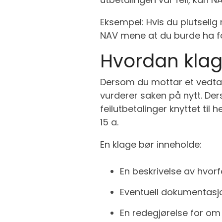
Eksempel: Hvis du plutselig 
NAV mene at du burde ha forst
Hvordan klage
Dersom du mottar et vedtak 
vurderer saken på nytt. Der
feilutbetalinger knyttet til 
15 a.
En klage bør inneholde:
En beskrivelse av hvorf
Eventuell dokumentasjo
En redegjørelse for om 