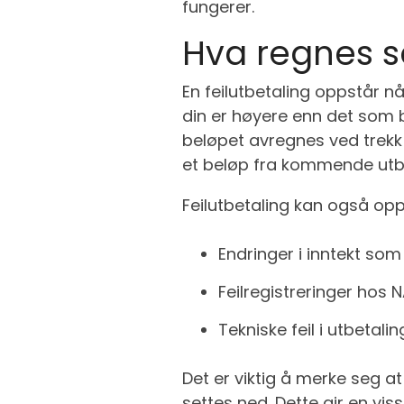
fungerer.
Hva regnes s
En feilutbetaling oppstår n
din er høyere enn det som ble
beløpet avregnes ved trekk i
et beløp fra kommende utbet
Feilutbetaling kan også op
Endringer i inntekt som
Feilregistreringer hos 
Tekniske feil i utbetal
Det er viktig å merke seg at
settes ned. Dette gir en vi