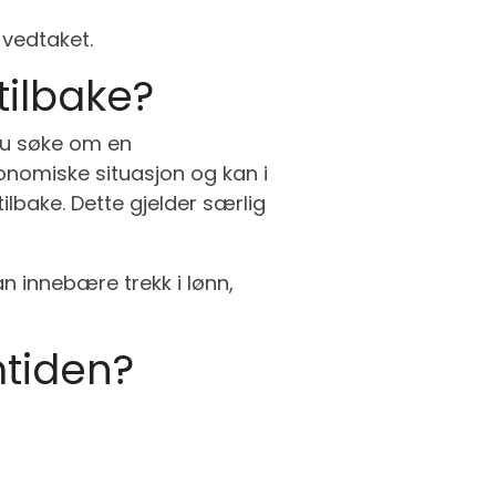
 vedtaket.
tilbake?
 du søke om en
onomiske situasjon og kan i
ilbake. Dette gjelder særlig
an innebære trekk i lønn,
mtiden?