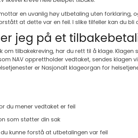
mottar en uvanlig høy utbetaling uten forklaring, o
ått at dette var en feil. I slike tilfeller kan du bli
r jeg på et tilbakebeta
om tilbakekreving, har du rett til å klage. Klagen 
som NAV opprettholder vedtaket, sendes klagen vide
helsetjenester er Nasjonalt klageorgan for helsetjen
or du mener vedtaket er feil
n som støtter din sak
du kunne forstå at utbetalingen var feil