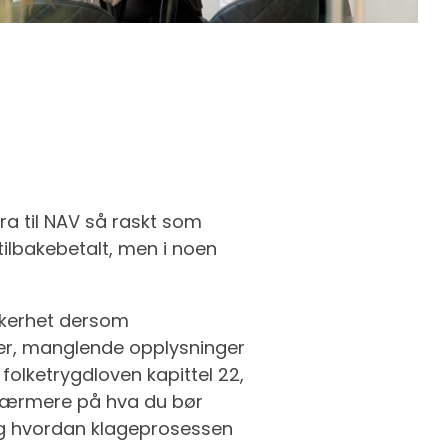
ra til NAV så raskt som
tilbakebetalt, men i noen
kkerhet dersom
ger, manglende opplysninger
i folketrygdloven kapittel 22,
vi nærmere på hva du bør
 og hvordan klageprosessen