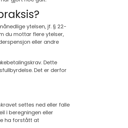
praksis?
ånedlige ytelsen, jf. § 22-
om du mottar flere ytelser,
lderspensjon eller andre
akebetalingskrav. Dette
fullbyrdelse. Det er derfor
kravet settes ned eller falle
eil i beregningen eller
e ha forstått at