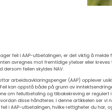
r feil i AAP-utbetalingen, er det viktig å melde f
enten avregnes mot fremtidige ytelser eller kreves 
ned dersom feilen skyldes NAV.
ar arbeidsavklaringspenger (AAP) opplever usi
 Feil kan oppstå både på grunn av inntektsendrin
lene om feilutbetaling og tilbakekreving er regulert 
il hvordan disse håndteres. I denne artikkelen ser 
il i AAP-utbetalingen, hvilke rettigheter du har,