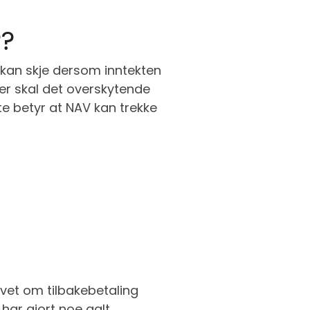
P?
 kan skje dersom inntekten
ller skal det overskytende
tte betyr at NAV kan trekke
ravet om tilbakebetaling
har gjort noe galt.