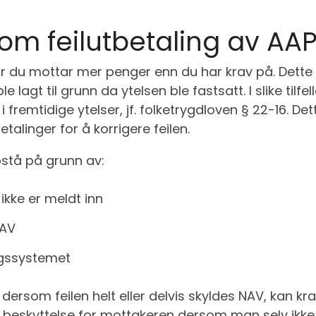
om feilutbetaling av AA
år du mottar mer penger enn du har krav på. Dette
 lagt til grunn da ytelsen ble fastsatt. I slike tilfe
 fremtidige ytelser, jf. folketrygdloven § 22-16. De
alinger for å korrigere feilen.
pstå på grunn av:
 ikke er meldt inn
NAV
ingssystemet
 dersom feilen helt eller delvis skyldes NAV, kan k
ss beskyttelse for mottakeren dersom man selv ikke 