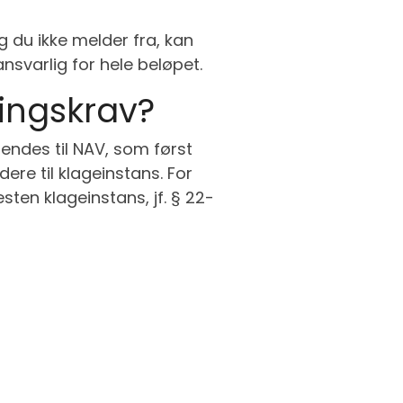
g du ikke melder fra, kan
 ansvarlig for hele beløpet.
lingskrav?
sendes til NAV, som først
re til klageinstans. For
esten klageinstans, jf. § 22-