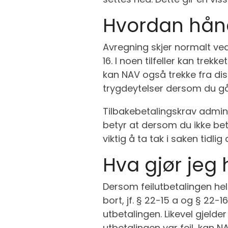
Hvordan håndt
Avregning skjer normalt ved
16. I noen tilfeller kan tre
kan NAV også trekke fra dis
trygdeytelser dersom du går
Tilbakebetalingskrav admini
betyr at dersom du ikke beta
viktig å ta tak i saken tidl
Hva gjør jeg 
Dersom feilutbetalingen helt 
bort, jf. § 22-15 a og § 22-1
utbetalingen. Likevel gjelde
utbetalingen var feil, kan NA