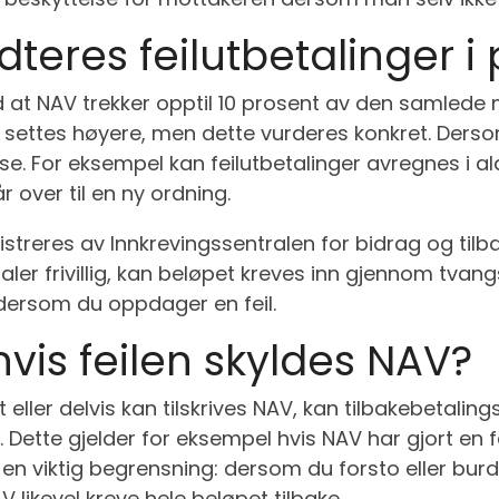
eres feilutbetalinger i 
 at NAV trekker opptil 10 prosent av den samlede m
kket settes høyere, men dette vurderes konkret. Ders
se. For eksempel kan feilutbetalinger avregnes i a
 over til en ny ordning.
streres av Innkrevingssentralen for bidrag og tilb
ler frivillig, kan beløpet kreves inn gjennom tvangs
ig dersom du oppdager en feil.
hvis feilen skyldes NAV?
eller delvis kan tilskrives NAV, kan tilbakebetalings
6. Dette gjelder for eksempel hvis NAV har gjort en f
r en viktig begrensning: dersom du forsto eller burd
V likevel kreve hele beløpet tilbake.