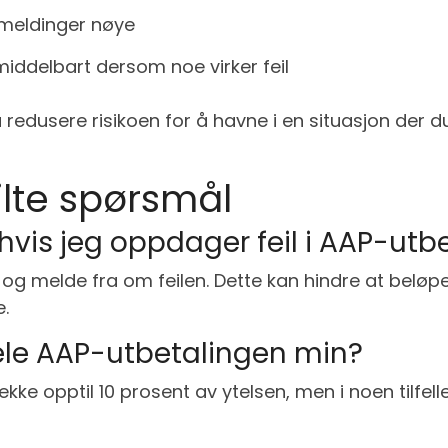
smeldinger nøye
ddelbart dersom noe virker feil
redusere risikoen for å havne i en situasjon der d
ilte spørsmål
 hvis jeg oppdager feil i AAP-ut
og melde fra om feilen. Dette kan hindre at beløpe
.
ele AAP-utbetalingen min?
e opptil 10 prosent av ytelsen, men i noen tilfelle