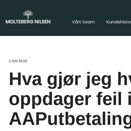
Vårt team
Kundehistor
3 MIN READ
Hva gjør jeg h
oppdager feil 
AAPutbetalin