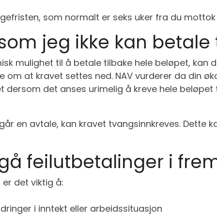
lagefristen, som normalt er seks uker fra du mottok
som jeg ikke kan betale 
k mulighet til å betale tilbake hele beløpet, kan
e om at kravet settes ned. NAV vurderer da din øk
et dersom det anses urimelig å kreve hele beløpet t
nngår en avtale, kan kravet tvangsinnkreves. Dette k
å feilutbetalinger i fre
er det viktig å:
dringer i inntekt eller arbeidssituasjon