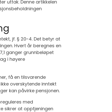
r uttak. Denne artikkelen
ensjonsbeholdningen
ng
kt, jf. § 20-4. Det betyr at
ingen. Hvert år beregnes en
å 7,1 ganger grunnbeløpet
ag i høyere
er, få en tilsvarende
 ikke overskytende inntekt
nger kan påvirke pensjonen.
ppreguleres med
te sikrer at opptjeningen