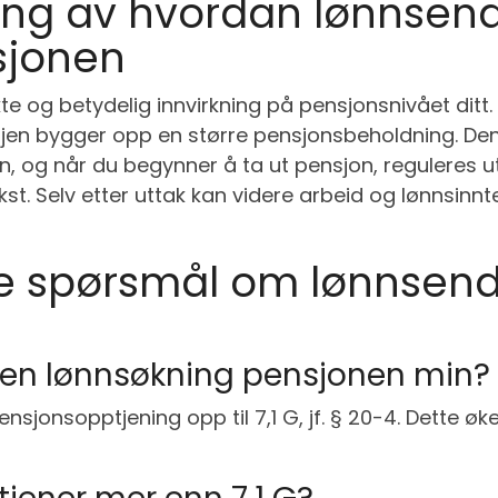
g av hvordan lønnsend
sjonen
e og betydelig innvirkning på pensjonsnivået ditt. 
jen bygger opp en større pensjonsbeholdning. De
en, og når du begynner å ta ut pensjon, reguleres 
t. Selv etter uttak kan videre arbeid og lønnsinn
e spørsmål om lønnsend
 en lønnsøkning pensjonen min?
ensjonsopptjening opp til 7,1 G, jf. § 20-4. Dette 