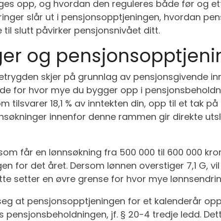
s opp, og hvordan den reguleres både før og ette
ringer slår ut i pensjonsopptjeningen, hvordan p
til slutt påvirker pensjonsnivået ditt.
er og pensjonsopptjeni
etrygden skjer på grunnlag av pensjonsgivende innte
ende for hvor mye du bygger opp i pensjonsbeholdn
 tilsvarer 18,1 % av inntekten din, opp til et tak p
nnsøkninger innenfor denne rammen gir direkte utsl
som får en lønnsøkning fra 500 000 til 600 000 kron
n for det året. Dersom lønnen overstiger 7,1 G, vil
Dette setter en øvre grense for hvor mye lønnsendri
seg at pensjonsopptjeningen for et kalenderår o
s pensjonsbeholdningen, jf. § 20-4 tredje ledd. Det