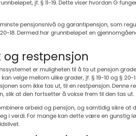
nnbeløpet, jf. § 11-19. Dette viser hvordan G fung
å minste pensjonsnivå og garantipensjon, som reg
g § 20-18. Dermed har grunnbeløpet en gjennomgåen
k og restpensjon
sjonssystemet er muligheten til å ta ut pensjon grade
kan velge mellom ulike grader, jf. § 19-10 og § 20-
jonen som ikke tas ut, til en restpensjon. Denne r
slik at den fortsetter å vokse frem til den tas ut.
 kombinere arbeid og pensjon, og samtidig sikre at
 seg i verdi. For mange kan dette være en gunstig
dslivet.