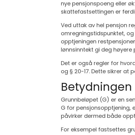
nye pensjonspoeng eller økt 
skattefastsettingen er ferdi
Ved uttak av hel pensjon re
omregningstidspunktet, og l
opptjeningen restpensjonen.
lønnsinntekt gi deg høyere 
Det er også regler for hvor
og § 20-17. Dette sikrer at p
Betydningen 
Grunnbeløpet (G) er en sent
G for pensjonsopptjening, er
påvirker dermed både opptj
For eksempel fastsettes gru