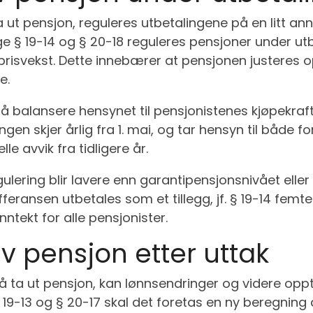
a ut pensjon, reguleres utbetalingene på en litt a
ge § 19-14 og § 20-18 reguleres pensjoner under ut
isvekst. Dette innebærer at pensjonen justeres opp 
e.
 å balansere hensynet til pensjonistenes kjøpekra
en skjer årlig fra 1. mai, og tar hensyn til både fo
lle avvik fra tidligere år.
lering blir lavere enn garantipensjonsnivået elle
ifferansen utbetales som et tillegg, jf. § 19-14 fem
nntekt for alle pensjonister.
 pensjon etter uttak
 å ta ut pensjon, kan lønnsendringer og videre opp
 § 19-13 og § 20-17 skal det foretas en ny beregnin