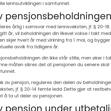
lle lønnsutviklingen i samfunnet.
v pensjonsbeholdninge
res årlig i samsvar med lønnsveksten, jf. § 20-18.
gitt år, vil beholdningen din likevel vokse i takt me
en skjer hvert år med virkning fra 1. mai, og bygge
tuelle avvik fra tidligere år.
jonsbeholdningen din ikke står stille, men øker i
nne måten sikres det at pensjonen du senere skal ta
mfunnet.
ak av pensjon, reguleres den delen av beholdninge
sten, jf. § 20-14 femte ledd. Dette gjør at restbeh
 å ta ut deler av pensjonen.
v pensjon under utbetal