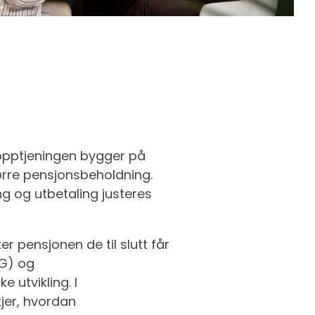
sopptjeningen bygger på
ørre pensjonsbeholdning.
ng og utbetaling justeres
 pensjonen de til slutt får
(G) og
utvikling. I
kjer, hvordan