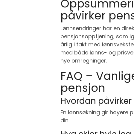
Oppsummerin
påvirker pen
Lønnsendringer har en direkt
pensjonsopptjening, som ig
årlig i takt med lønnsvekst
med både lønns- og prisveks
nye omregninger.
FAQ – Vanlig
pensjon
Hvordan påvirker
En lønnsøkning gir høyere p
din.