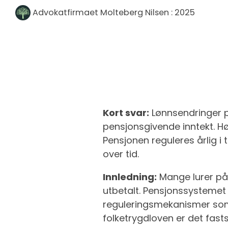
Advokatfirmaet Molteberg Nilsen
:
2025
Kort svar:
Lønnsendringer p
pensjonsgivende inntekt. H
Pensjonen reguleres årlig i 
over tid.
Innledning:
Mange lurer på 
utbetalt. Pensjonssystemet i
reguleringsmekanismer som 
folketrygdloven er det fast