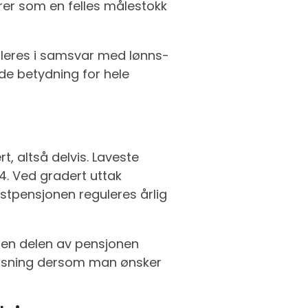
erer som en felles målestokk
uleres i samsvar med lønns-
de betydning for hele
rt, altså delvis. Laveste
14. Ved gradert uttak
estpensjonen reguleres årlig
 den delen av pensjonen
 løsning dersom man ønsker