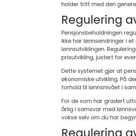
holder tritt med den genere
Regulering a
Pensjonsbeholdningen regule
ikke har lønnsendringer i et 
lønnsutviklingen. Regulering
prisutvikling, justert for even
Dette systemet gjør at pens
økonomiske utvikling. På de
forhold til lønnsnivået i sa
For de som har gradert utt
årlig i samsvar med lønnsvek
vokse selv om du har begynt
Regulering a