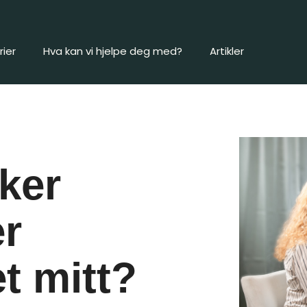
ier
Hva kan vi hjelpe deg med?
Artikler
ker
r
t mitt?