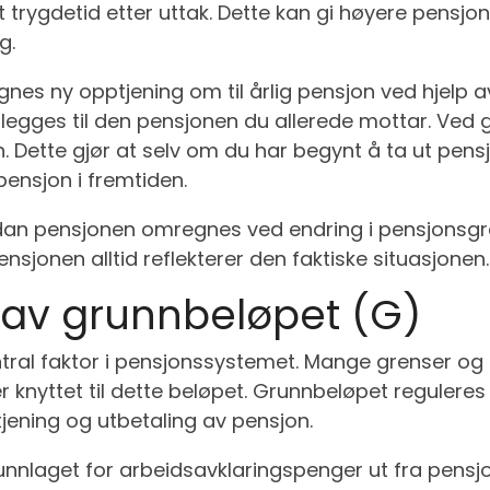
trygdetid etter uttak. Dette kan gi høyere pensjon 
g.
gnes ny opptjening om til årlig pensjon ved hjelp a
egges til den pensjonen du allerede mottar. Ved gr
 Dette gjør at selv om du har begynt å ta ut pensj
pensjon i fremtiden.
dan pensjonen omregnes ved endring i pensjonsgrad e
ensjonen alltid reflekterer den faktiske situasjonen.
av grunnbeløpet (G)
ral faktor i pensjonssystemet. Mange grenser og sa
 knyttet til dette beløpet. Grunnbeløpet reguleres 
ening og utbetaling av pensjon.
nnlaget for arbeidsavklaringspenger ut fra pensjo