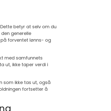
n
 Dette betyr at selv om du
d den generelle
r på forventet lønns- og
 takt med samfunnets
 ut, ikke taper verdi i
n som ikke tas ut, også
oldningen fortsetter å
ing