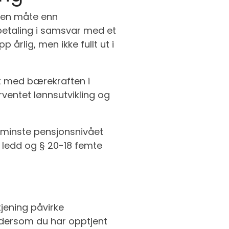
nnen måte enn
betaling i samsvar med et
årlig, men ikke fullt ut i
ft med bærekraften i
rventet lønnsutvikling og
r minste pensjonsnivået
te ledd og § 20-18 femte
tjening påvirke
g dersom du har opptjent