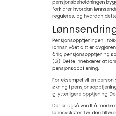
pensjonsbeholdningen bygge
forklarer hvordan lønnsend
reguleres, og hvordan dette 
Lønnsendring
Pensjonsopptjeningen i folk
lønnsnivået ditt er avgjør
årlig pensjonsopptjening som
(G). Dette innebærer at lø
pensjonsopptjening.
For eksempel vil en person 
økning i pensjonsopptjeninge
gi ytterligere opptjening. 
Det er også verdt å merke 
lønnsveksten før den tilføre