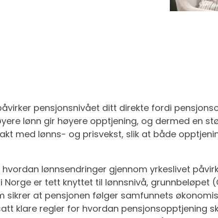
åvirker pensjonsnivået ditt direkte fordi pensjon
øyere lønn gir høyere opptjening, og dermed en st
takt med lønns- og prisvekst, slik at både opptjeni
hvordan lønnsendringer gjennom yrkeslivet påvirker
 Norge er tett knyttet til lønnsnivå, grunnbeløpet 
sikrer at pensjonen følger samfunnets økonomiske 
satt klare regler for hvordan pensjonsopptjening s