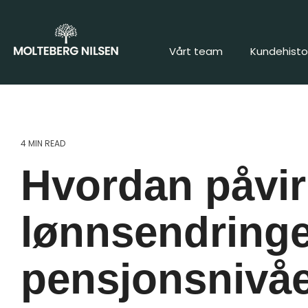
Vårt team
Kundehistor
4 MIN READ
Hvordan påvir
lønnsendringe
pensjonsnivåe