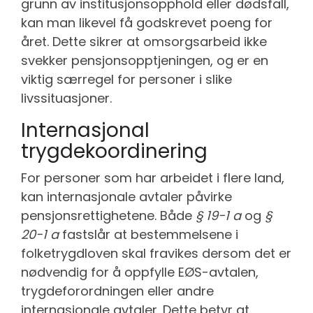
grunn av institusjonsopphold eller dødsfall,
kan man likevel få godskrevet poeng for
året. Dette sikrer at omsorgsarbeid ikke
svekker pensjonsopptjeningen, og er en
viktig særregel for personer i slike
livssituasjoner.
Internasjonal
trygdekoordinering
For personer som har arbeidet i flere land,
kan internasjonale avtaler påvirke
pensjonsrettighetene. Både
§ 19-1 a
og
§
20-1 a
fastslår at bestemmelsene i
folketrygdloven skal fravikes dersom det er
nødvendig for å oppfylle EØS-avtalen,
trygdeforordningen eller andre
internasjonale avtaler. Dette betyr at