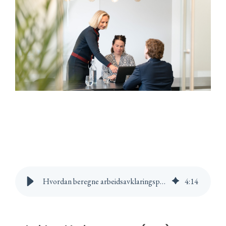
Hvordan beregne arbeidsavklaringspenger - En guide
4
:
14