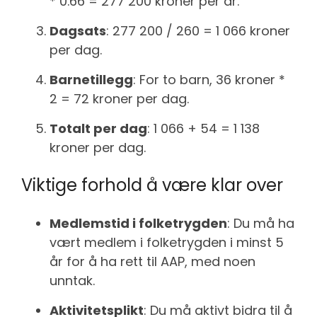
* 0.66 = 277 200 kroner per år.
Dagsats
: 277 200 / 260 = 1 066 kroner
per dag.
Barnetillegg
: For to barn, 36 kroner *
2 = 72 kroner per dag.
Totalt per dag
: 1 066 + 54 = 1 138
kroner per dag.
Viktige forhold å være klar over
Medlemstid i folketrygden
: Du må ha
vært medlem i folketrygden i minst 5
år for å ha rett til AAP, med noen
unntak.
Aktivitetsplikt
: Du må aktivt bidra til å