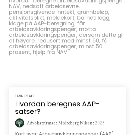
hvordan beregne arbeidsavklaringspenger,
NAV, nedsatt arbeidsevne,
pensjonsgivende inntekt, grunnbeløp,
aktivitetsplikt, meldekort, barnetillegg,
klage på AAP-beregning, får
arbeidsavklaringspenger, motta
arbeidsavklaringspenger, dersom dette gir
et høyere, redusert med minst 50, få
arbeidsavklaringspenger, minst 50
prosent, hjelp fra NAV
1 MIN READ
Hvordan beregnes AAP-
satser?
Advokatfirmaet Molteberg Nilsen
:
2025
Kort svar: Arbeidsavklaringspenger (AAP)