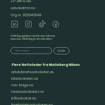
+47 488 54 186
advokatmn.no
Org nr. 932540649
Hold deg oppdatert med de siste nyhetene
innen juss. Meld deg på vårt nyhetsbrev.
Flere Nettsteder fra Molteberg Nilsen
arbeidsrettsadvokater.as
biladvokaten.as
nav-klage.no
hesteadvokaten.no
båtadvokat.as
frirettshjelpadvokaten.no