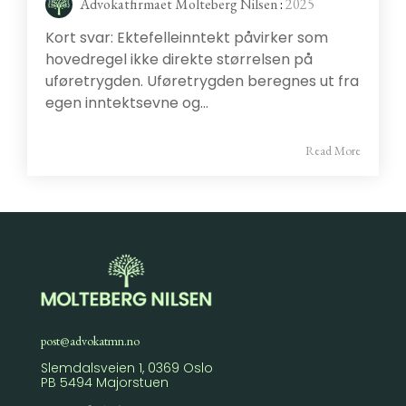
Advokatfirmaet Molteberg Nilsen
:
2025
Kort svar: Ektefelleinntekt påvirker som
hovedregel ikke direkte størrelsen på
uføretrygden. Uføretrygden beregnes ut fra
egen inntektsevne og...
Read More
post@advokatmn.no
Slemdalsveien 1, 0369 Oslo
PB 5494 Majorstuen