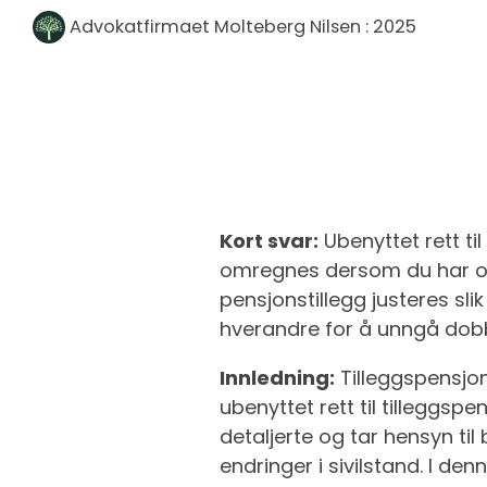
Advokatfirmaet Molteberg Nilsen
:
2025
Kort svar:
Ubenyttet rett ti
omregnes dersom du har oppt
pensjonstillegg justeres sl
hverandre for å unngå dobb
Innledning:
Tilleggspensjon
ubenyttet rett til tilleggsp
detaljerte og tar hensyn ti
endringer i sivilstand. I d