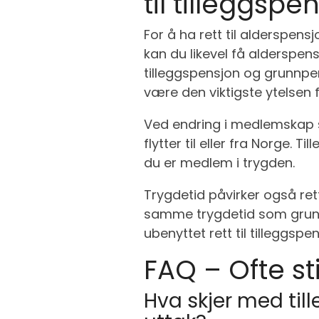
til tilleggspe
For å ha rett til alderspen
kan du likevel få alderspen
tilleggspensjon og grunnpen
være den viktigste ytelsen 
Ved endring i medlemskap 
flytter til eller fra Norge
du er medlem i trygden.
Trygdetid påvirker også re
samme trygdetid som grunn
ubenyttet rett til tilleggsp
FAQ – Ofte st
Hva skjer med till