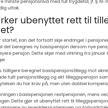
e minste pensjonsnivå med full trygdetid, jf. § 19-11
lig uttak.
ker ubenyttet rett til ti
et?
r startet, kan det fortsatt skje endringer i pensj
 skal det beregnes ny basispensjon dersom nye pens
øyere pensjon. Dette skjer med virkning fra januar å
er.
 tidligere beregnet basispensjonstillegg mot økni
åde fullt pensjonstillegg og økt tilleggspensjon sam
e ytelsen du har krav på, men uten dobbel kompens
 økningen i basispensjonen restpensjonen, mens ve
ingen. Dette gjør at ubenyttet rett til tilleggspensj
 rammene av levealdersjusteringen og forholdstall