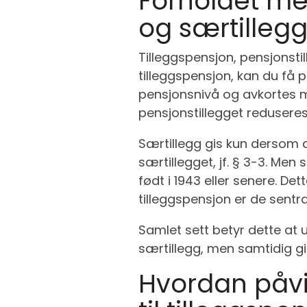
Forholdet mel
og særtilleg
Tilleggspensjon, pensjonst
tilleggspensjon, kan du få p
pensjonsnivå og avkortes m
pensjonstillegget reduseres
Særtillegg gis kun dersom du
særtillegget, jf. § 3-3. Men
født i 1943 eller senere. De
tilleggspensjon er de sentr
Samlet sett betyr dette at u
særtillegg, men samtidig g
Hvordan påvi