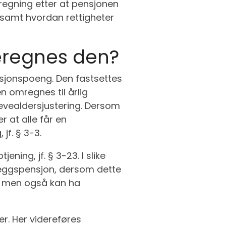
mregning etter at pensjonen
n, samt hvordan rettigheter
eregnes den?
nsjonspoeng. Den fastsettes
n omregnes til årlig
levealdersjustering. Dersom
er at alle får en
jf. § 3-3.
ing, jf. § 3-23. I slike
lleggspensjon, dersom dette
ll, men også kan ha
er. Her videreføres