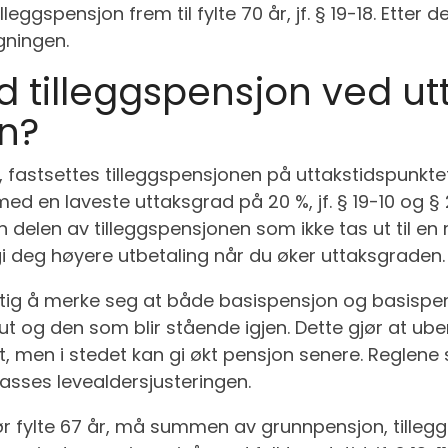
eggspensjon frem til fylte 70 år, jf. § 19-18. Etter 
gningen.
d tilleggspensjon ved ut
n?
, fastsettes tilleggspensjonen på uttakstidspunktet
 med en laveste uttaksgrad på 20 %, jf. § 19-10 og 
n delen av tilleggspensjonen som ikke tas ut til en
i deg høyere utbetaling når du øker uttaksgraden.
ktig å merke seg at både basispensjon og basispen
 og den som blir stående igjen. Dette gjør at ubeny
t, men i stedet kan gi økt pensjon senere. Reglene s
asses levealdersjusteringen.
før fylte 67 år, må summen av grunnpensjon, tilleg