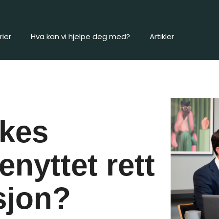
ier
Hva kan vi hjelpe deg med?
Artikler
rkes
nyttet rett
nsjon?