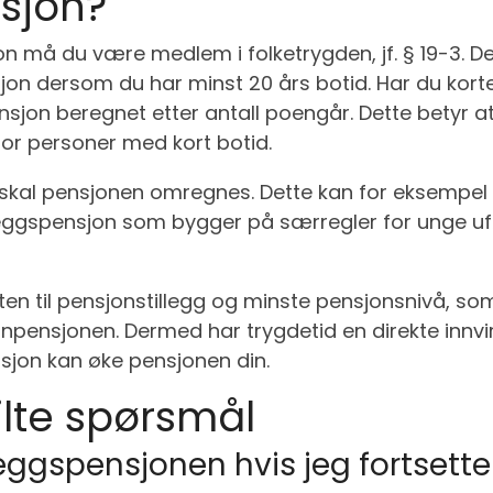
nsjon?
sjon må du være medlem i folketrygden, jf. § 19-3. 
sjon dersom du har minst 20 års botid. Har du korte
sjon beregnet etter antall poengår. Dette betyr a
for personer med kort botid.
skal pensjonen omregnes. Dette kan for eksempel
. Tilleggspensjon som bygger på særregler for unge 
tten til pensjonstillegg og minste pensjonsnivå, s
pensjonen. Dermed har trygdetid en direkte innvi
ensjon kan øke pensjonen din.
ilte spørsmål
eggspensjonen hvis jeg fortsette