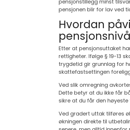
pensjonstillegg minst tilsvar
pensjonen blir for lav ved tid
Hvordan påvir
pensjonsnivå
Etter at pensjonsuttaket ha
rettigheter. Ifølge § 19-13
trygdetid gir grunnlag for h
skattefastsettingen foreligg
Ved slik omregning avkortes
Dette betyr at du ikke får b
sikre at du får den høyest
Ved gradert uttak tilføres
økningen direkte til utbetal
senere, men alltid innenfor