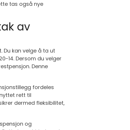
dette tas også nye
tak av
. Du kan velge å ta ut
§ 20-14. Dersom du velger
 restpensjon. Denne
sjonstillegg fordeles
ttet rett til
ikrer dermed fleksibilitet,
gspensjon og