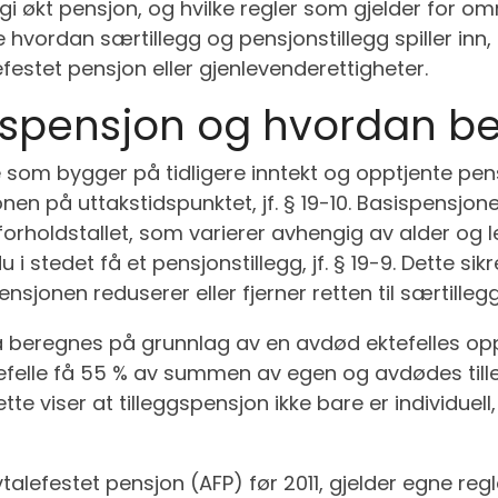
gi økt pensjon, og hvilke regler som gjelder for o
lare hvordan særtillegg og pensjonstillegg spiller in
estet pensjon eller gjenlevenderettigheter.
ggspensjon og hvordan b
e som bygger på tidligere inntekt og opptjente pe
en på uttakstidspunktet, jf. § 19-10. Basispensjone
orholdstallet, som varierer avhengig av alder og 
i stedet få et pensjonstillegg, jf. § 19-9. Dette sikr
sjonen reduserer eller fjerner retten til særtillegg, 
beregnes på grunnlag av en avdød ektefelles opptjen
ektefelle få 55 % av summen av egen og avdødes ti
Dette viser at tilleggspensjon ikke bare er individue
lefestet pensjon (AFP) før 2011, gjelder egne regl