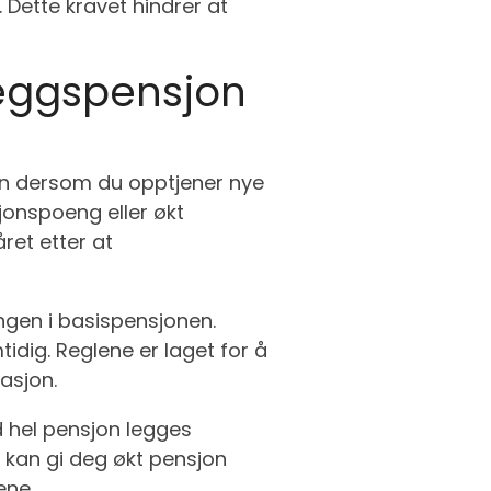
. Dette kravet hindrer at
lleggspensjon
onen dersom du opptjener nye
jonspoeng eller økt
ret etter at
ngen i basispensjonen.
tidig. Reglene er laget for å
asjon.
d hel pensjon legges
on kan gi deg økt pensjon
ene.