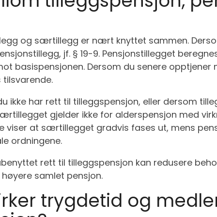
lom tilleggspensjon, pe
g
illegg og særtillegg er nært knyttet sammen. Ders
ensjonstillegg, jf. § 19-9. Pensjonstillegget beregne
ot basispensjonen. Dersom du senere opptjener me
 tilsvarende.
 ikke har rett til tilleggspensjon, eller dersom til
 særtillegget gjelder ikke for alderspensjon med vir
tte viser at særtillegget gradvis fases ut, mens pen
ale ordningene.
benyttet rett til tilleggspensjon kan redusere behov
i høyere samlet pensjon.
rker trygdetid og medl