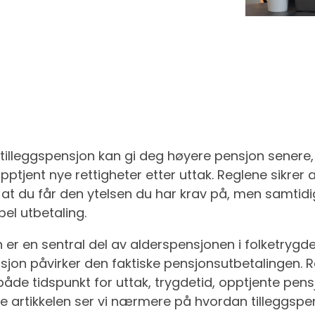
l tilleggspensjon kan gi deg høyere pensjon senere
jent nye rettigheter etter uttak. Reglene sikrer a
ik at du får den ytelsen du har krav på, men samtid
el utbetaling.
 er en sentral del av alderspensjonen i folketryg
ensjon påvirker den faktiske pensjonsutbetalingen. R
l både tidspunkt for uttak, trygdetid, opptjente pe
enne artikkelen ser vi nærmere på hvordan tilleggs