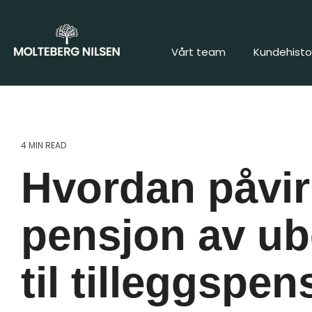
Vårt team
Kundehistor
4 MIN READ
Hvordan påvi
pensjon av ube
til tilleggspe