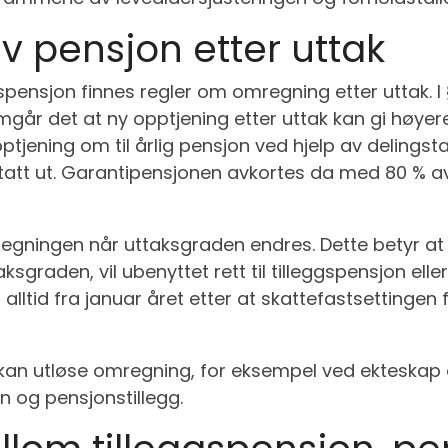
 pensjon etter uttak
pensjon finnes regler om omregning etter uttak. I
mgår det at ny opptjening etter uttak kan gi høyere
jening om til årlig pensjon ved hjelp av delingstal
tatt ut. Garantipensjonen avkortes da med 80 % av
regningen når uttaksgraden endres. Dette betyr at
graden, vil ubenyttet rett til tilleggspensjon eller 
lltid fra januar året etter at skattefastsettingen 
 kan utløse omregning, for eksempel ved ekteskap e
n og pensjonstillegg.