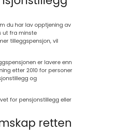
nsjonstillegg
om du har lav opptjening av
s ut fra minste
r tilleggspensjon, vil
leggspensjonen er lavere enn
kning etter 2010 for personer
sjonstillegg og
et for pensjonstillegg eller
emskap retten